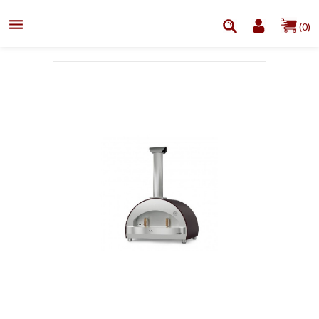

(0)