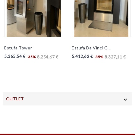
Estufa Tower
Estufa Da Vinci G...
Preu
Preu
Preu
Preu
5.365,54 €
5.412,62 €
8.254,67 €
8.327,11 €
-35%
-35%
base
base
OUTLET
