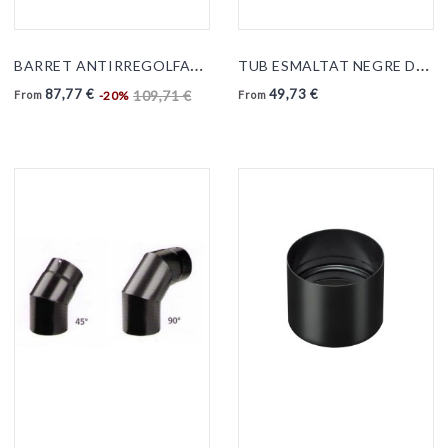
B
ARRET ANTIRREGOLFANT...
T
UB ESMALTAT NEGRE DE...
87,77 €
49,73 €
109,71 €
-20%
From
From