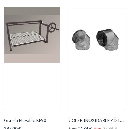
C
OLZE INOXIDABLE AISI-316
Graella Elevable BF90
395,00 €
27,74 €
34,68 €
-20%
From