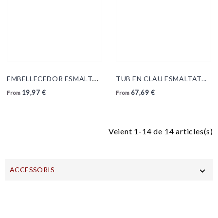
E
MBELLECEDOR ESMALTAT...
TUB EN CLAU ESMALTAT...
19,97 €
67,69 €
From
From
Veient 1-14 de 14 articles(s)
ACCESSORIS
