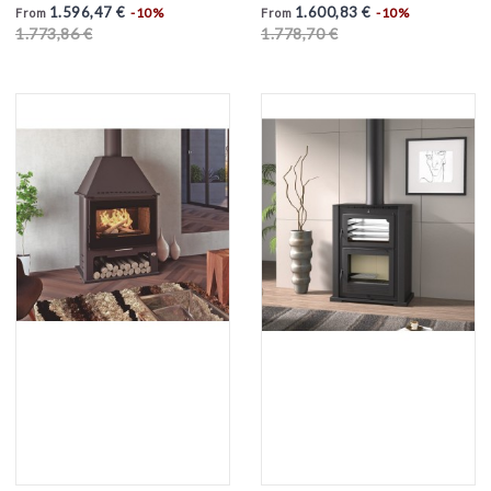
1.596,47 €
1.600,83 €
-10%
-10%
From
From
1.773,86 €
1.778,70 €