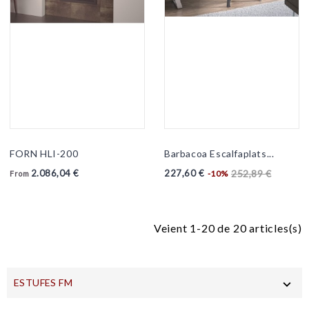
FORN HLI-200
Barbacoa Escalfaplats...
2.086,04 €
227,60 €
252,89 €
-10%
From
Veient 1-20 de 20 articles(s)
ESTUFES FM
