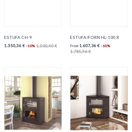
ESTUFA CH-9
ESTUFA/FORN HL-100 R
1.350,36 €
1.607,36 €
1.500,40 €
-10%
-10%
From
1.785,96 €