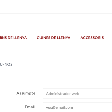
RNS DE LLENYA
CUINES DE LLENYA
ACCESSORIS
Barbacoes Amb Forn I Amb Graella Elevable
Barbacoes I Forns Metàl·lics
U-NOS
Assumpte
Email