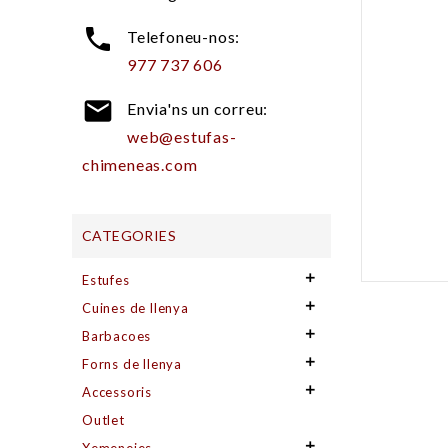

Telefoneu-nos:
977 737 606

Envia'ns un correu:
web@estufas-
chimeneas.com
CATEGORIES

Estufes

Cuines de llenya

Barbacoes

Forns de llenya

Accessoris
Outlet
