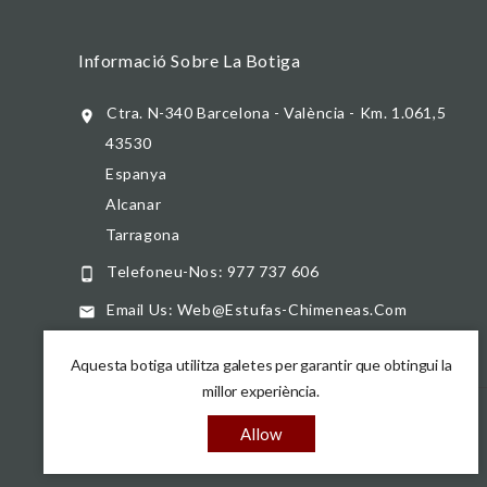
Informació Sobre La Botiga
Ctra. N-340 Barcelona - València - Km. 1.061,5

43530
Espanya
Alcanar
Tarragona
Telefoneu-Nos:
977 737 606

Email Us:
Web@estufas-Chimeneas.com

Aquesta botiga utilitza galetes per garantir que obtingui la
millor experiència.
Allow