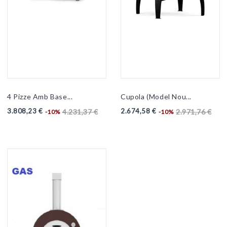
4 Pizze Amb Base...
Cupola (model Nou...
3.808,23 €
2.674,58 €
4.231,37 €
2.971,76 €
-10%
-10%