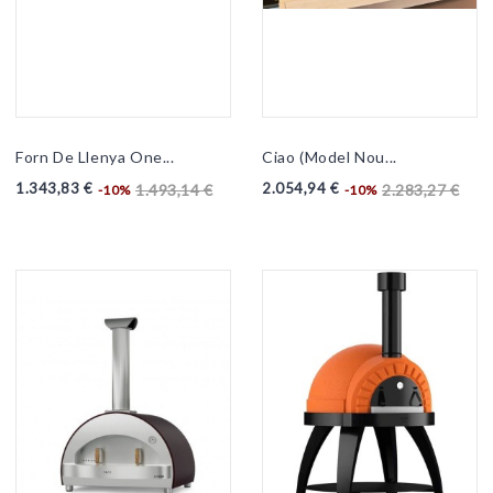
Forn De Llenya One...
Ciao (model Nou...
1.343,83 €
2.054,94 €
1.493,14 €
2.283,27 €
-10%
-10%