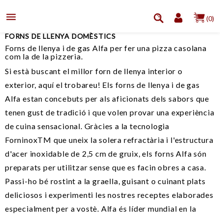

(0)
FORNS DE LLENYA DOMÈSTICS
Forns de llenya i de gas Alfa per fer una pizza casolana
com la de la pizzeria.
Si està buscant el millor forn de llenya interior o
exterior, aquí el trobareu! Els forns de llenya i de gas
Alfa estan concebuts per als aficionats dels sabors que
tenen gust de tradició i que volen provar una experiència
de cuina sensacional. Gràcies a la tecnologia
ForninoxTM que uneix la solera refractària i l'estructura
d'acer inoxidable de 2,5 cm de gruix, els forns Alfa són
preparats per utilitzar sense que es facin obres a casa.
Passi-ho bé rostint a la graella, guisant o cuinant plats
deliciosos i experimenti les nostres receptes elaborades
especialment per a vostè. Alfa és líder mundial en la