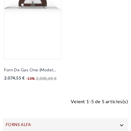
Forn De Gas One (model...
2.074,55 €
2.305,05 €
-10%
Veient 1-5 de 5 articles(s)
FORNS ALFA
