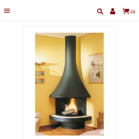

(0)