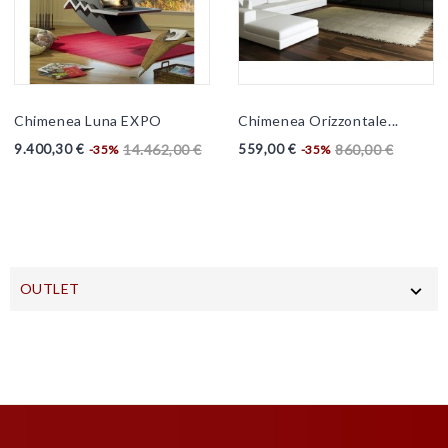
Chimenea Luna EXPO
Chimenea Orizzontale...
Precio
Precio
Precio
Precio
9.400,30 €
559,00 €
14.462,00 €
860,00 €
-35%
-35%
base
base
OUTLET
