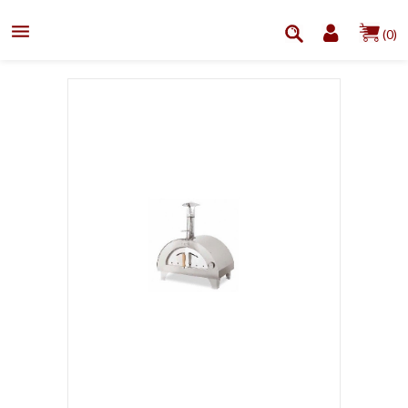

(0)