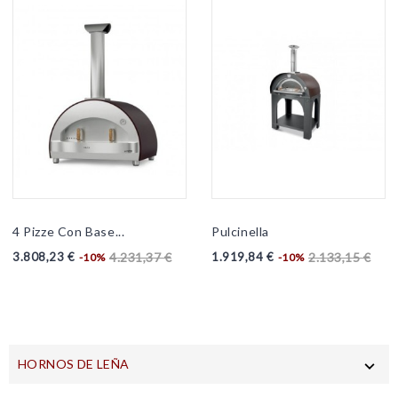
4 Pizze Con Base...
Pulcinella
Precio
Precio
Precio
Precio
3.808,23 €
1.919,84 €
4.231,37 €
2.133,15 €
-10%
-10%
base
base
HORNOS DE LEÑA
